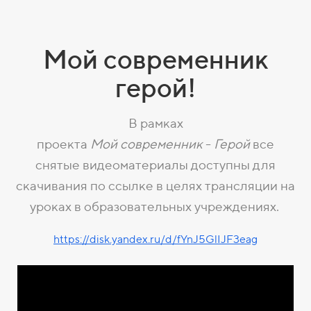
Мой современник
герой!
В рамках
проекта
Мой
современник
-
Герой
все
снятые видеоматериалы доступны для
скачивания по ссылке в целях трансляции на
уроках в образовательных учреждениях.
https://disk.yandex.ru/d/fYnJ5GlIJF3eag