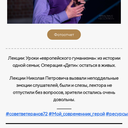
Фотоотчет
Лекции: Уроки «европейского гуманизма»: из истории
одной семьи; Операция «Дети»: остаться в живых.
Лекции Николая Петровича вызвали неподдельные
эмоции слушателей, были и слезы, лектора не
отпустили без вопросов, зрители остались очень
довольны.
__________
#советветеранов72
#Мой_современник_герой
#ресурсы