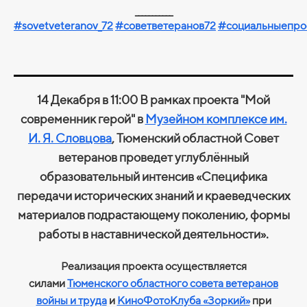
___________
#sovetveteranov_72
#советветеранов72
#социальныепро
14 Декабря в 11:00 В рамках проекта "Мой
современник герой" в
Музейном комплексе им.
И. Я. Словцова
, Тюменский областной Совет
ветеранов проведет углублённый
образовательный интенсив «Специфика
передачи исторических знаний и краеведческих
материалов подрастающему поколению, формы
работы в наставнической деятельности».
Реализация проекта осуществляется
силами
Тюменского областного совета ветеранов
войны и труда
и
КиноФотоКлуба «Зоркий»
при