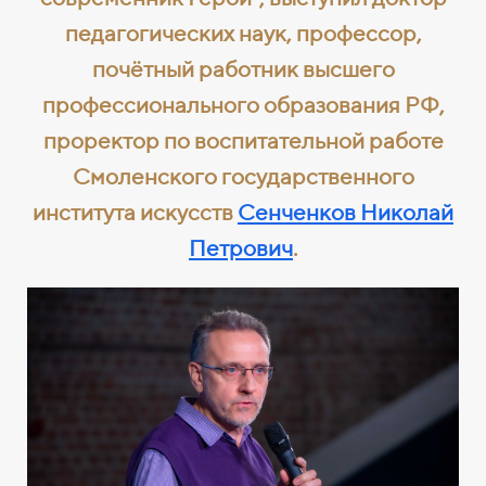
педагогических наук, профессор,
почётный работник высшего
профессионального образования РФ,
проректор по воспитательной работе
Смоленского государственного
института искусств
Сенченков Николай
Петрович
.