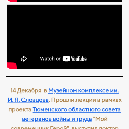
14 Декабря
в
Музейном комплексе им.
И. Я. Словцова
. Прошли лекции в рамках
проекта
Тюменского областного совета
ветеранов войны и труда
"Мой
современник Герой", выступил доктор