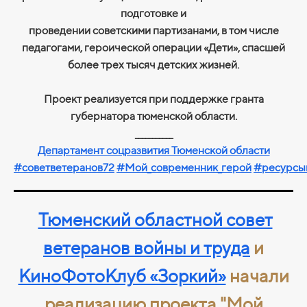
подготовке и
проведении советскими партизанами, в том числе
педагогами, героической операции «Дети», спасшей
более трех тысяч детских жизней.
Проект реализуется при поддержке гранта
губернатора тюменской области.
___________
Департамент соцразвития Тюменской области
#советветеранов72
#Мой_современник_герой
#ресурсы
Тюменский областной совет
ветеранов войны и труда
и
КиноФотоКлуб «Зоркий»
начали
реализацию проекта "Мой