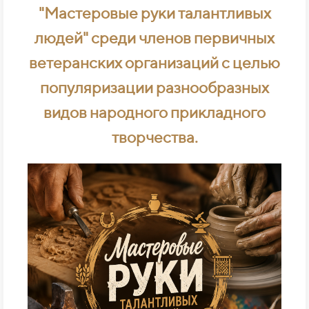
"Мастеровые руки талантливых
людей" среди членов первичных
ветеранских организаций с целью
популяризации разнообразных
видов народного прикладного
творчества.